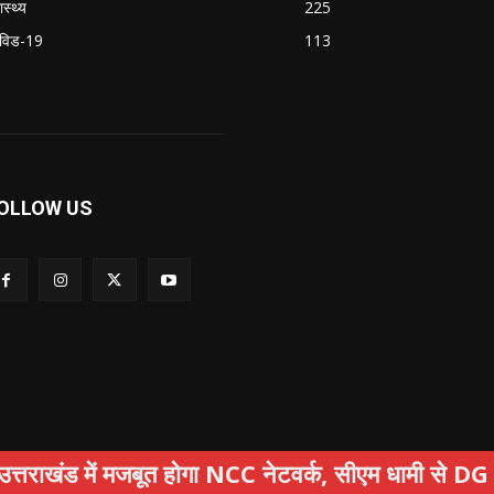
ास्थ्य
225
विड-19
113
OLLOW US
में मजबूत होगा NCC नेटवर्क, सीएम धामी से DG NCC की 
षा
अपराध
स्वास्थ्य
सामाजिक
पर्यटन
Privacy Policy