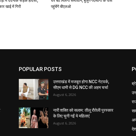
ोड़ा में दर्दनाक सड़क हादसा,
घर बैठे मिलेगा समाधान, बुजुर्ग-दिव्यांगों के पास
कार खाई में गिरी
पहुंचेंगे बीएलओ
POPULAR POSTS
P
उत्तराखंड में मजबूत होगा NCC नेटवर्क,
ब्र
सीएम धामी से DG NCC की अहम चर्चा
उत
August 6, 2026
रा
सा
र
नारी शक्ति को सलाम: तीलू रौतेली पुरस्कार
के लिए चुनी गईं ये महिलाएं
अप
August 6, 2026
दे