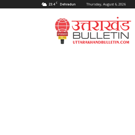
C
23.4
Thursday, August 6, 2026
Dehradun
Uttarakahnd
Bulletin