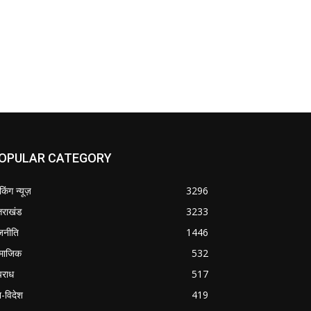
OPULAR CATEGORY
ेकिंग न्यूज़
3296
्तराखंड
3233
जनीति
1446
माजिक
532
राध
517
श-विदेश
419