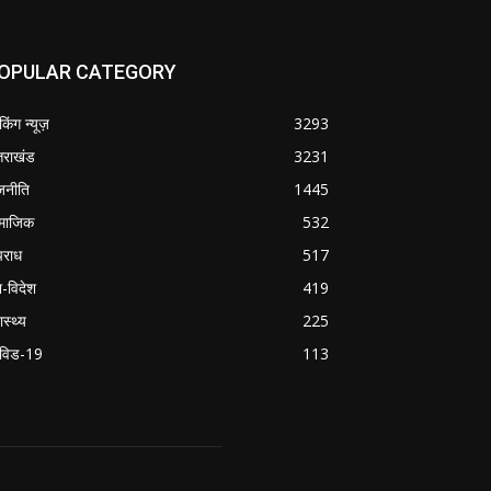
OPULAR CATEGORY
ेकिंग न्यूज़
3293
्तराखंड
3231
जनीति
1445
माजिक
532
राध
517
श-विदेश
419
ास्थ्य
225
विड-19
113