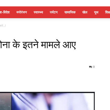
ेश-विदेश
मनोरंजन
स्वास्थ्य
पर्यटन
सामाजिक
खेल
यूथ
शिक्ष
ामने…!
ोना के इतने मामले आए
0