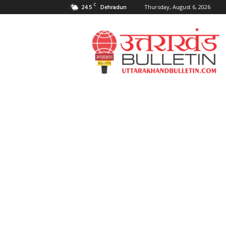
C
24.5
Thursday, August 6, 2026
Dehradun
Uttarakahnd
Bulletin