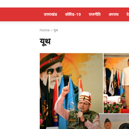
उत्तराखंड
कोविड-19
राजनीति
अपराध
द
Home
यूथ
यूथ