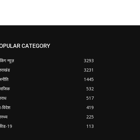
OPULAR CATEGORY
ेकिंग न्यूज़
3293
्तराखंड
3231
जनीति
1445
माजिक
532
राध
517
श-विदेश
419
ास्थ्य
225
विड-19
113