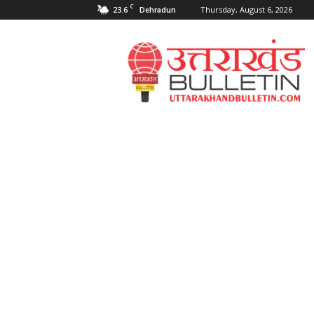
C
23.6
Thursday, August 6, 2026
Dehradun
Uttarakahnd
Bulletin