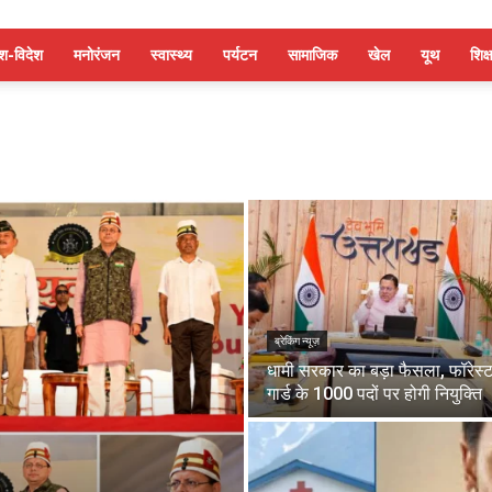
ेश-विदेश
मनोरंजन
स्वास्थ्य
पर्यटन
सामाजिक
खेल
यूथ
शिक्ष
ब्रेकिंग न्यूज़
धामी सरकार का बड़ा फैसला, फॉरेस्
गार्ड के 1000 पदों पर होगी नियुक्ति