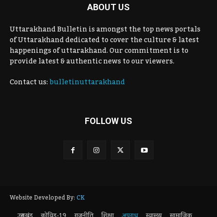
ABOUT US
Uttarakhand Bulletin is amongst the top news portals
of Uttarakhand dedicated to cover the culture & latest
happenings of uttarakhand. Our commitment is to
provide latest & authentic news to our viewers.
Contact us:
bulletinuttarakhand
FOLLOW US
Website Developed By:
CK
उत्तराखंड
कोविड-19
राजनीति
शिक्षा
अपराध
स्वास्थ्य
सामाजिक