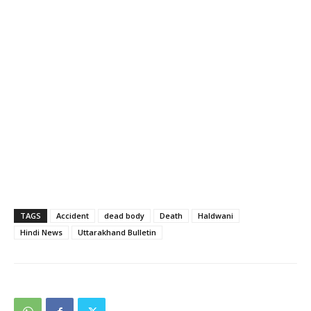
TAGS
Accident
dead body
Death
Haldwani
Hindi News
Uttarakhand Bulletin