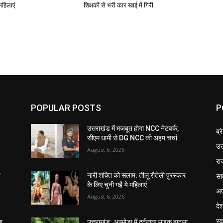
महिलाएं
शिक्षकों से भरी कार खाई में गिरी
POPULAR POSTS
P
उत्तराखंड में मजबूत होगा NCC नेटवर्क,
ब्र
सीएम धामी से DG NCC की अहम चर्चा
उत
August 6, 2026
रा
सा
र
नारी शक्ति को सलाम: तीलू रौतेली पुरस्कार
के लिए चुनी गईं ये महिलाएं
अप
August 6, 2026
दे
स्व
ा,
उत्तराखंड: अल्मोड़ा में दर्दनाक सड़क हादसा,