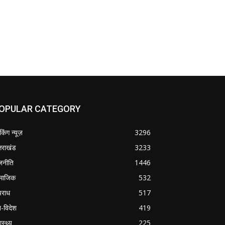
OPULAR CATEGORY
ेकिंग न्यूज़
3296
्तराखंड
3233
जनीति
1446
माजिक
532
राध
517
श-विदेश
419
ास्थ्य
225