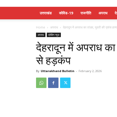
उत्तराखंड
कोविड-19
राजनीति
अपराध
द
Home
अपराध
देहरादून में अपराध का तांडव, युवती की नृशंस हत्य
अपराध
ब्रेकिंग न्यूज़
देहरादून में अपराध का
से हड़कंप
By
Uttarakhand Bulletin
-
February 2, 2026