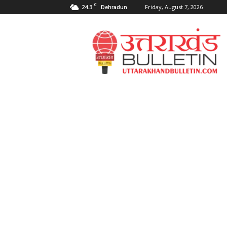
C
24.3
Friday, August 7, 2026
Dehradun
Uttarakahnd
Bulletin