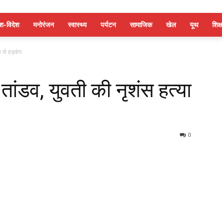
ेश-विदेश
मनोरंजन
स्वास्थ्य
पर्यटन
सामाजिक
खेल
यूथ
शिक्ष
ा से हड़कंप
 तांडव, युवती की नृशंस हत्या
0