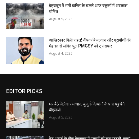
देहरादून में भारी बारिश के चलते आज स्कूलों में अवकाश
घोषित
August 5, 2026
आखिरकार मिली राहत! दीपक बिजल्वाण और ग्रामीणों की
मेहनत से लंबित पुल PMGSY को ट्रांसफर
August 4, 2026
EDITOR PICKS
घर बैठे मिलेगा समाधान, बुजुर्ग-दिव्यांगों के पास पहुंचेंगे
बीएलओ
August 5, 2026
रेड अलर्ट के बीच देहरादून में स्कूलों की कल छुट्टी, बच्चों