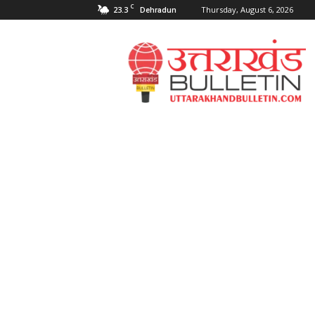
C
23.3
Thursday, August 6, 2026
Dehradun
Uttarakahnd
Bulletin