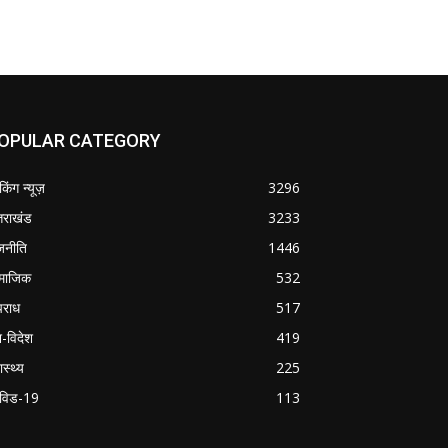
OPULAR CATEGORY
ेकिंग न्यूज़
3296
्तराखंड
3233
जनीति
1446
माजिक
532
राध
517
श-विदेश
419
ास्थ्य
225
विड-19
113