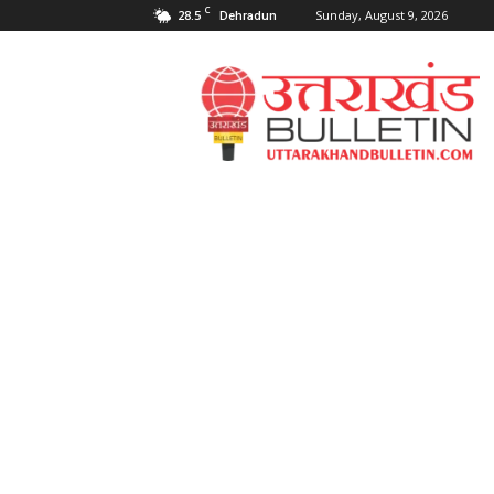
C
28.5
Sunday, August 9, 2026
Dehradun
Uttarakahnd
Bulletin