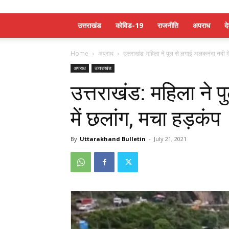
उत्तराखंड
कोविड-19
राजनीति
अपराध
द
Home
अपराध
उत्तराखंड: महिला ने पुल से लगाई अलकनंदा नदी मे
अपराध
उत्तराखंड
उत्तराखंड: महिला ने
में छलांग, मचा हड़कंप
By
Uttarakhand Bulletin
-
July 21, 2021