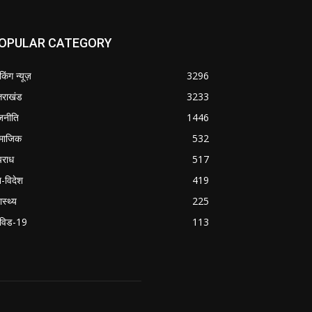
OPULAR CATEGORY
ेकिंग न्यूज़
3296
्तराखंड
3233
जनीति
1446
माजिक
532
राध
517
श-विदेश
419
ास्थ्य
225
विड-19
113