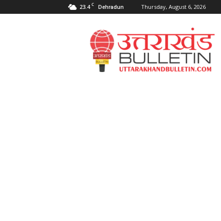
C
23.4
Thursday, August 6, 2026
Dehradun
Uttarakahnd
Bulletin