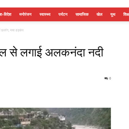
ेश-विदेश
मनोरंजन
स्वास्थ्य
पर्यटन
सामाजिक
खेल
यूथ
शिक्ष
ं छलांग, मचा हड़कंप
 पुल से लगाई अलकनंदा नदी
0