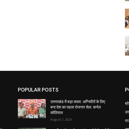
POPULAR POSTS
P
उत्तराखंड में बड़ा कदम: अग्निवीरों के लिए
ब्र
बना देश का पहला रोजगार सेल: कर्नल
उत
कोठियाल
August 7, 2026
रा