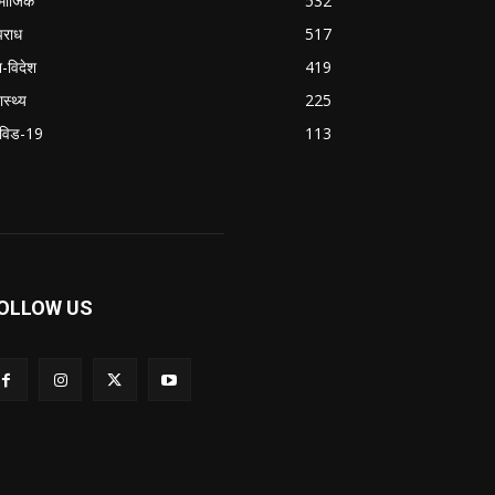
माजिक
532
राध
517
श-विदेश
419
ास्थ्य
225
विड-19
113
OLLOW US