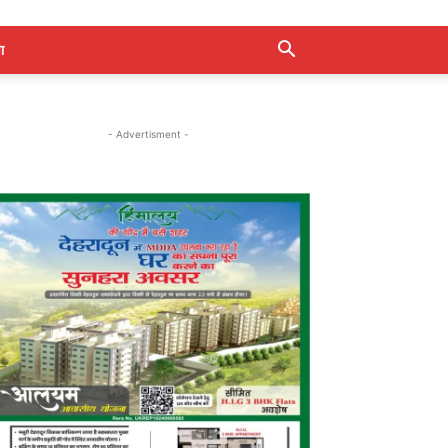
ा
- Advertisment -