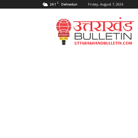
C
24.1
Friday, August 7, 2026
Dehradun
Uttarakahnd
Bulletin