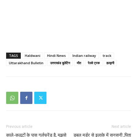
TAGS
Haldwani
Hindi News
Indian railway
track
Uttarakhand Bulletin
उत्तराखंड बुलेटिन
मौत
रेलवे ट्रक
हल्द्वानी
Previous article
Next article
काले-कलूटों के पास गर्लफ्रेंड है, मुझसे
डबल मर्डर से इलाके में सनसनी ,पिता