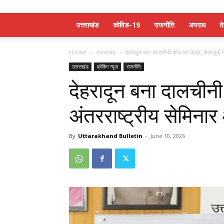
उत्तराखंड
कोविड-19
राजनीति
अपराध
द
Home
उत्तराखंड
देहरादून बना दालचीनी शोध का केंद्र, सेलाकुई म
उत्तराखंड
ब्रेकिंग न्यूज़
राजनीति
देहरादून बना दालचीनी 
अंतरराष्ट्रीय सेमिन
By
Uttarakhand Bulletin
-
June 10, 2026