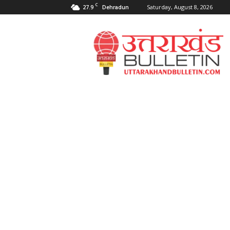
C
27.9
Saturday, August 8, 2026
Dehradun
Uttarakahnd
Bulletin