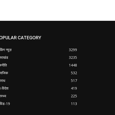
OPULAR CATEGORY
ेकिंग न्यूज़
3299
्तराखंड
3235
जनीति
1448
माजिक
532
राध
517
श-विदेश
419
ास्थ्य
225
विड-19
113