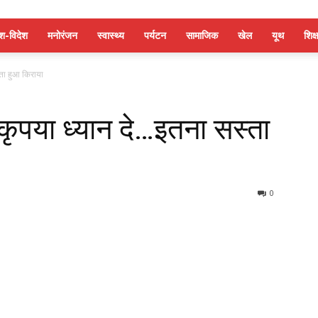
ेश-विदेश
मनोरंजन
स्वास्थ्य
पर्यटन
सामाजिक
खेल
यूथ
शिक्ष
्ता हुआ किराया
 कृपया ध्यान दे…इतना सस्ता
0