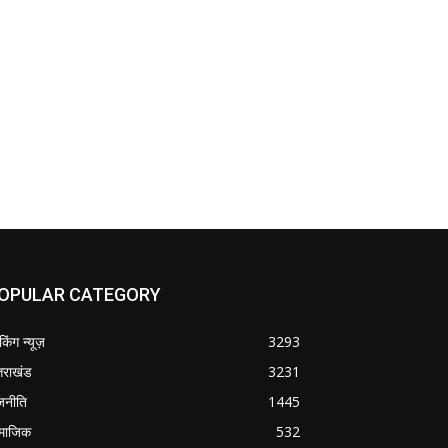
OPULAR CATEGORY
ेकिंग न्यूज़
3293
्तराखंड
3231
जनीति
1445
माजिक
532