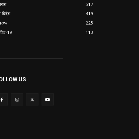
राध
517
श-विदेश
419
ास्थ्य
225
विड-19
113
OLLOW US