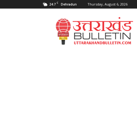
C
24.7
Thursday, August 6, 2026
Dehradun
Uttarakahnd
Bulletin