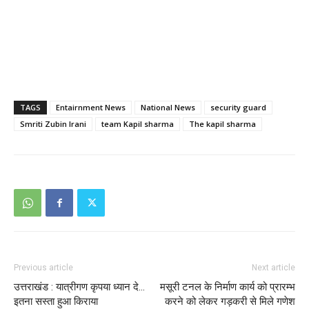
TAGS
Entairnment News
National News
security guard
Smriti Zubin Irani
team Kapil sharma
The kapil sharma
Previous article
Next article
उत्तराखंड : यात्रीगण कृपया ध्यान दे…
मसूरी टनल के निर्माण कार्य को प्रारम्भ
इतना सस्ता हुआ किराया
करने को लेकर गड़करी से मिले गणेश