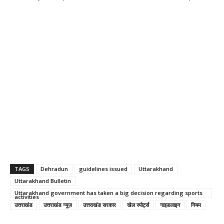
TAGS
Dehradun
guidelines issued
Uttarakhand
Uttarakhand Bulletin
Uttarakhand government has taken a big decision regarding sports
activities
उत्तराखंड
उत्तराखंड न्यूज़
उत्तराखंड सरकार
खेल स्पोर्ट्स
गाइडलाइन
नियम