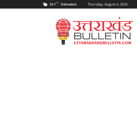
C
24.7
Thursday, August 6, 2026
Dehradun
Uttarakahnd
Bulletin