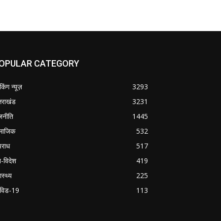
OPULAR CATEGORY
ेकिंग न्यूज़
3293
्तराखंड
3231
जनीति
1445
माजिक
532
राध
517
श-विदेश
419
ास्थ्य
225
विड-19
113