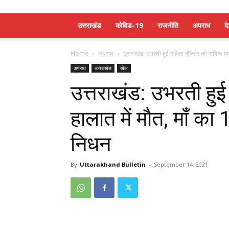
उत्तराखंड
कोविड-19
राजनीति
अपराध
द
Home
अपराध
उत्तराखंड: उभरती हुई महिला बॉक्सर की संदिग्ध हाला
अपराध
उत्तराखंड
खेल
उत्तराखंड: उभरती हुई
हालात में मौत, माँ का
निधन
By
Uttarakhand Bulletin
-
September 14, 2021