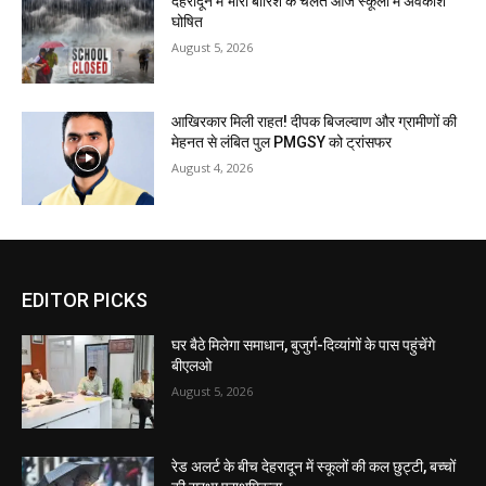
देहरादून में भारी बारिश के चलते आज स्कूलों में अवकाश
घोषित
August 5, 2026
आखिरकार मिली राहत! दीपक बिजल्वाण और ग्रामीणों की
मेहनत से लंबित पुल PMGSY को ट्रांसफर
August 4, 2026
EDITOR PICKS
घर बैठे मिलेगा समाधान, बुजुर्ग-दिव्यांगों के पास पहुंचेंगे
बीएलओ
August 5, 2026
रेड अलर्ट के बीच देहरादून में स्कूलों की कल छुट्टी, बच्चों