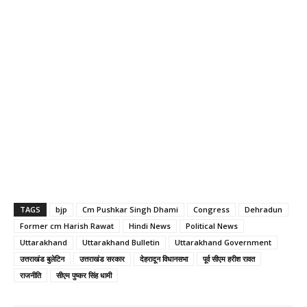
TAGS
bjp
Cm Pushkar Singh Dhami
Congress
Dehradun
Former cm Harish Rawat
Hindi News
Political News
Uttarakhand
Uttarakhand Bulletin
Uttarakhand Government
उत्तराखंड बुलेटिन
उत्तराखंड सरकार
देहरादून विधानसभा
पूर्व सीएम हरीश रावत
राजनीति
सीएम पुष्कर सिंह धामी