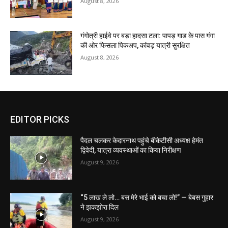
August 8, 2026
गंगोत्री हाईवे पर बड़ा हादसा टला: पापड़ गाड के पास गंगा
की ओर फिसला पिकअप, कांवड़ यात्री सुरक्षित
August 8, 2026
EDITOR PICKS
पैदल चलकर केदारनाथ पहुंचे बीकेटीसी अध्यक्ष हेमंत
द्विवेदी, यात्रा व्यवस्थाओं का किया निरीक्षण
August 9, 2026
“5 लाख ले लो… बस मेरे भाई को बचा लो!” — बेबस गुहार
ने झकझोरा दिल
August 9, 2026