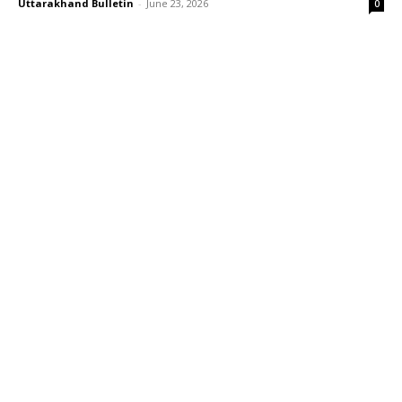
Uttarakhand Bulletin
-
June 23, 2026
0