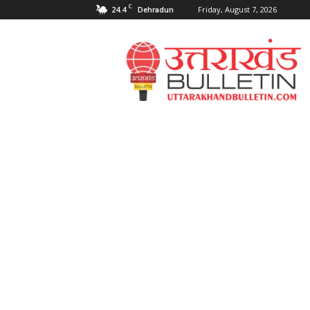
C
24.4
Friday, August 7, 2026
Dehradun
Uttarakahnd
Bulletin