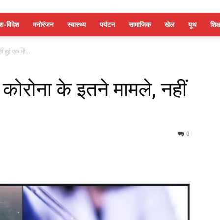
ेश-विदेश
मनोरंजन
स्वास्थ्य
पर्यटन
सामाजिक
खेल
यूथ
शिक्ष
ं हुई एक भी...
कोरोना के इतने मामले, नहीं
0