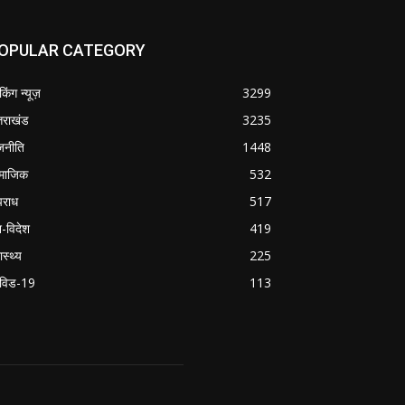
OPULAR CATEGORY
ेकिंग न्यूज़
3299
्तराखंड
3235
जनीति
1448
माजिक
532
राध
517
श-विदेश
419
ास्थ्य
225
विड-19
113