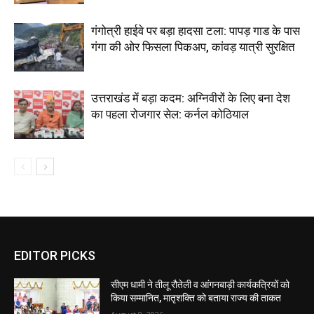
गंगोत्री हाईवे पर बड़ा हादसा टला: पापड़ गाड के पास
गंगा की ओर फिसला पिकअप, कांवड़ यात्री सुरक्षित
उत्तराखंड में बड़ा कदम: अग्निवीरों के लिए बना देश
का पहला रोजगार सेल: कर्नल कोठियाल
EDITOR PICKS
सीएम धामी ने तीलू रौतेली व आंगनबाड़ी कार्यकत्रियों को
किया सम्मानित, मातृशक्ति को बताया राज्य की ताकत