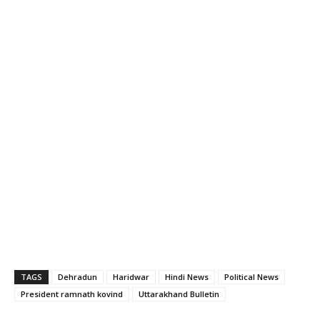
TAGS
Dehradun
Haridwar
Hindi News
Political News
President ramnath kovind
Uttarakhand Bulletin