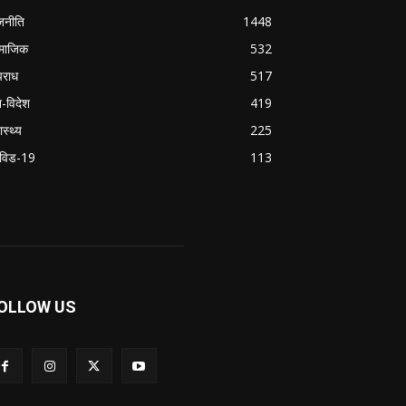
जनीति
1448
माजिक
532
राध
517
श-विदेश
419
ास्थ्य
225
विड-19
113
OLLOW US