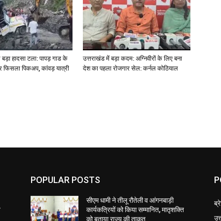
पर बड़ा हादसा टला: पापड़ गाड के
उत्तराखंड में बड़ा कदम: अग्निवीरों के लिए बना
र फिसला पिकअप, कांवड़ यात्री
देश का पहला रोजगार सेल: कर्नल कोठियाल
POPULAR POSTS
P
सीएम धामी ने तीलू रौतेली व आंगनबाड़ी
ब्र
ि
कार्यकत्रियों को किया सम्मानित, मातृशक्ति
उत
को बताया राज्य की ताकत