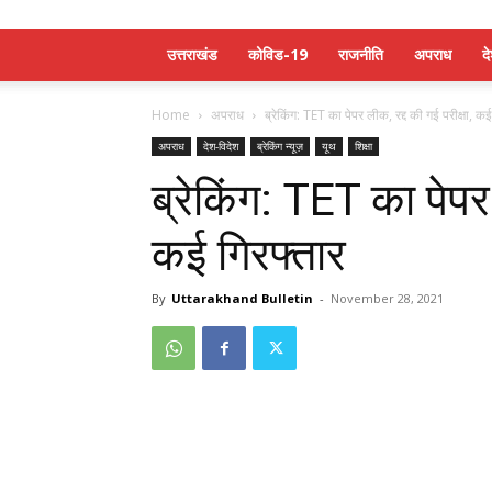
उत्तराखंड
कोविड-19
राजनीति
अपराध
द
Home
अपराध
ब्रेकिंग: TET का पेपर लीक, रद्द की गई परीक्षा, कई
अपराध
देश-विदेश
ब्रेकिंग न्यूज़
यूथ
शिक्षा
ब्रेकिंग: TET का पेपर 
कई गिरफ्तार
By
Uttarakhand Bulletin
-
November 28, 2021