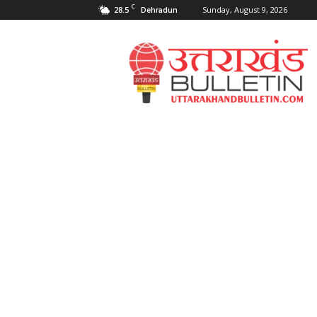
C
28.5
Sunday, August 9, 2026
Dehradun
Uttarakahnd
Bulletin