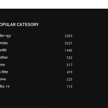
OPULAR CATEGORY
ेकिंग न्यूज़
3293
्तराखंड
3231
जनीति
1445
माजिक
532
राध
517
श-विदेश
419
ास्थ्य
225
विड-19
113