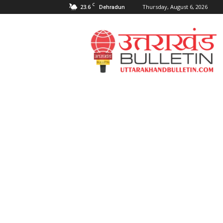
C
23.6
Thursday, August 6, 2026
Dehradun
Uttarakahnd
Bulletin