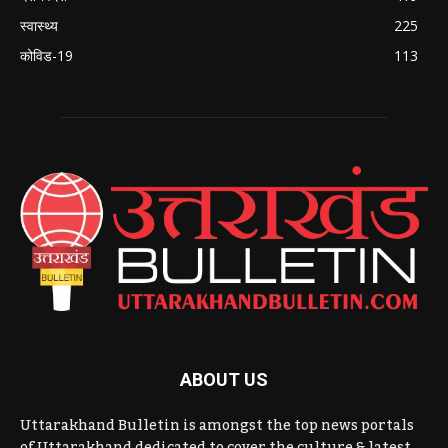
स्वास्थ्य
225
कोविड-19
113
ABOUT US
Uttarakhand Bulletin is amongst the top news portals
of Uttarakhand dedicated to cover the culture & latest