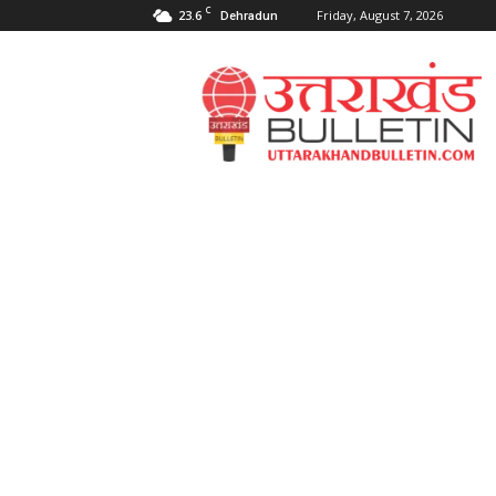
C
23.6
Friday, August 7, 2026
Dehradun
Uttarakahnd
Bulletin