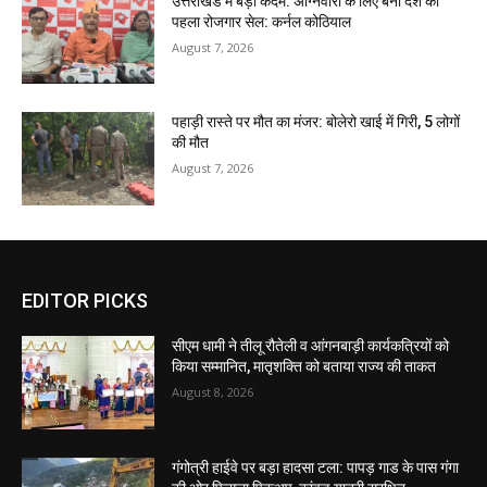
उत्तराखंड में बड़ा कदम: अग्निवीरों के लिए बना देश का
पहला रोजगार सेल: कर्नल कोठियाल
August 7, 2026
पहाड़ी रास्ते पर मौत का मंजर: बोलेरो खाई में गिरी, 5 लोगों
की मौत
August 7, 2026
EDITOR PICKS
सीएम धामी ने तीलू रौतेली व आंगनबाड़ी कार्यकत्रियों को
किया सम्मानित, मातृशक्ति को बताया राज्य की ताकत
August 8, 2026
गंगोत्री हाईवे पर बड़ा हादसा टला: पापड़ गाड के पास गंगा