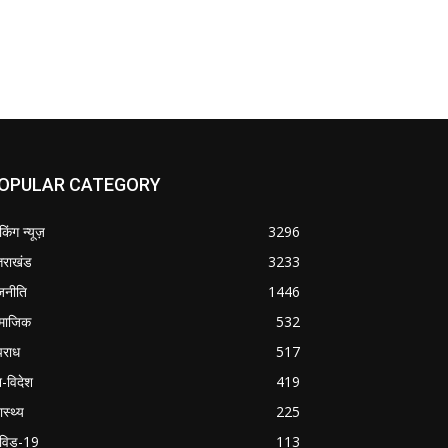
OPULAR CATEGORY
ेकिंग न्यूज़
3296
्तराखंड
3233
जनीति
1446
माजिक
532
राध
517
श-विदेश
419
ास्थ्य
225
विड-19
113