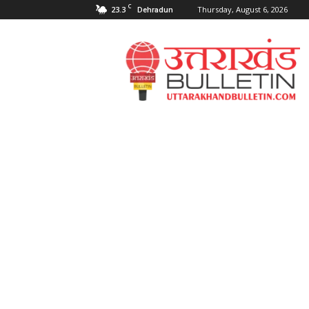
C
23.3
Thursday, August 6, 2026
Dehradun
Uttarakahnd
Bulletin