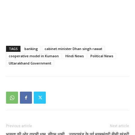
TAGS
banking
cabinet minister Dhan singh rawat
cooperative model in Kumaon
Hindi News
Political News
Uttarakhand Government
Previous article
Next article
भव्यता की ओर वाराही धाम, सीएम धामी
उत्तराखंड के पूर्व मुख्यमंत्री बीसी खंडूरी