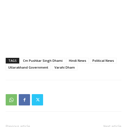
TAGS
Cm Pushkar Singh Dhami
Hindi News
Political News
Uttarakhand Government
Varahi Dham
Previous article
Next article