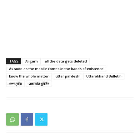
TAGS
Aligarh
all the data gets deleted
As soon as the mobile comes in the hands of existence
know the whole matter
uttar pardesh
Uttarakhand Bulletin
उत्तरप्रदेश
उत्तराखंड बुलेटिन