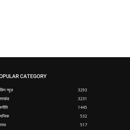
OPULAR CATEGORY
ेकिंग न्यूज़
3293
्तराखंड
3231
जनीति
1445
माजिक
532
राध
517