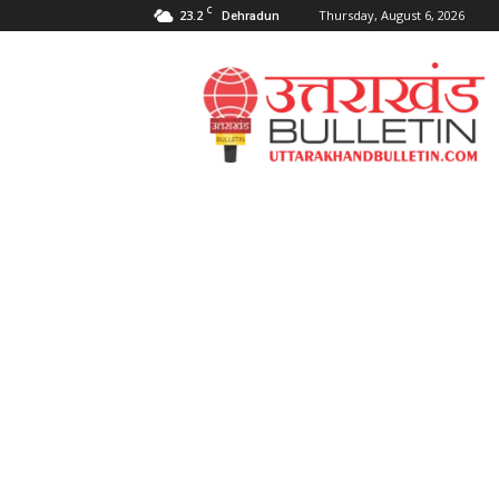
C
23.2
Thursday, August 6, 2026
Dehradun
Uttarakahnd
Bulletin