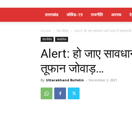
उत्तराखंड
कोविड-19
राजनीति
अपराध
द
Home
देश-विदेश
Alert: हो जाए सावधान आने वाला है चक्रवाती
देश-विदेश
सामाजिक
Alert: हो जाए सावधा
तूफान जोवाड़…
By
Uttarakhand Bulletin
-
December 2, 2021