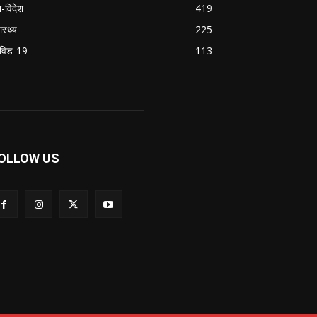
श-विदेश
419
ास्थ्य
225
विड-19
113
OLLOW US