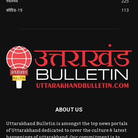
स्वास्थ्य
225
कोविड-19
113
ABOUT US
Uttarakhand Bulletin is amongst the top news portals
of Uttarakhand dedicated to cover the culture & latest
happenings of uttarakhand. Our commitment is to