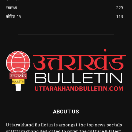
स्वास्थ्य
225
कोविड-19
113
ABOUT US
Uttarakhand Bulletin is amongst the top news portals
of Uttarakhand dedicated to cover the culture & latest