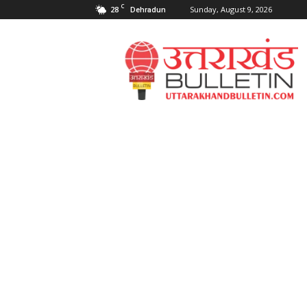
C
28
Sunday, August 9, 2026
Dehradun
Uttarakahnd
Bulletin