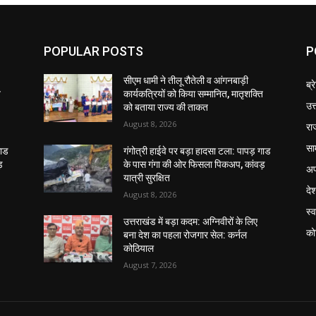
POPULAR POSTS
P
सीएम धामी ने तीलू रौतेली व आंगनबाड़ी
ब्र
ि
कार्यकत्रियों को किया सम्मानित, मातृशक्ति
उत
को बताया राज्य की ताकत
August 8, 2026
रा
सा
गाड
गंगोत्री हाईवे पर बड़ा हादसा टला: पापड़ गाड
़
के पास गंगा की ओर फिसला पिकअप, कांवड़
अप
यात्री सुरक्षित
दे
August 8, 2026
स्व
उत्तराखंड में बड़ा कदम: अग्निवीरों के लिए
को
बना देश का पहला रोजगार सेल: कर्नल
कोठियाल
August 7, 2026