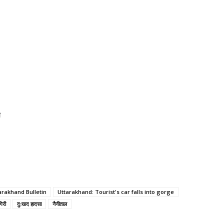
ा
arakhand Bulletin
Uttarakhand: Tourist's car falls into gorge
गिरी
दुःखद हादसा
नैनीताल