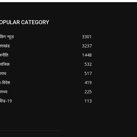
OPULAR CATEGORY
ेकिंग न्यूज़
3301
्तराखंड
3237
जनीति
1448
माजिक
532
राध
517
श-विदेश
419
ास्थ्य
225
विड-19
113