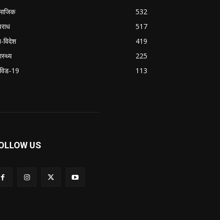
माजिक
532
राध
517
श-विदेश
419
ास्थ्य
225
विड-19
113
OLLOW US