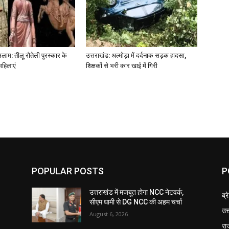
लाम: तीलू रौतेली पुरस्कार के
उत्तराखंड: अल्मोड़ा में दर्दनाक सड़क हादसा,
महिलाएं
शिक्षकों से भरी कार खाई में गिरी
POPULAR POSTS
P
उत्तराखंड में मजबूत होगा NCC नेटवर्क,
ब्र
सीएम धामी से DG NCC की अहम चर्चा
उत
August 6, 2026
रा