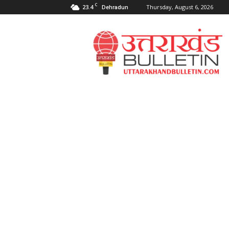
C
23.4
Thursday, August 6, 2026
Dehradun
Uttarakahnd
Bulletin