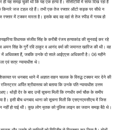
कर ही यह समझ चुकी थी कि यह एक हत्या है। सीसीटीवी में साफ दिख रहा है
के किनारे जज टहल रहे हैं। तभी एक तेज रफ्तार ऑटो सड़क पर सीधे न
रफ्तार में टक्कर मारता है। इसके बाद वह वहां से तेज स्पीड में गायब हो
यझर‍िया व‍िधायक संजीव स‍िंंह के करीबी रंजय हत्याकांड की सुनवाई कर रहे
ंह व अमन सिंह के गुर्गे रवि ठाकुर व आनंद वर्मा की जमानत खारिज की थी। वह
्ट में अधिवक्ता हैं, जबकि उनके दो साले आईएएस अधिकारी है। 06 महीने
िला एवं सत्र न्यायाधीश थे।
 शिकायत पर धनबाद थाने में अज्ञात वाहन चालक के विरुद्ध टक्कर मार देने की
रजिस्ट्रार अर्पित श्रीवास्तव को बताया कि उनके पति न्यायाधीश उत्तम
। थोड़ी देर के बाद उन्हें सूचना मिली कि रणधीर वर्मा चौक के समीप
ग गया है। इसी बीच धनबाद थाना को सूचना मिली कि एसएनएमसीएच में जिस
हचान नहीं हो पाई थी। कुछ लोग मृतक को पुलिस लाइन का जवान समझ बैठे थे।
 चालक और उसके दो साथियों को गिरिडीह से गिरफ्तार कर लिया है। दोनों