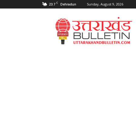
C
23.7
Sunday, August 9, 2026
Dehradun
Uttarakahnd
Bulletin