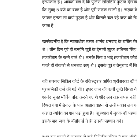
हत्‍याकांड है। आपको बता दें कि पुलिस सीसीटीव फुटेज देख
कि सुबह 5 बजे का वक्त है और पूरी सड़क खाली है। सड़क 
जाकर हल्का सा बायां मुड़ता है और किनारे चल रहे जज को तेज 
जाता है।
उल्लेखनीय है कि न्यायाधीश उत्तम आनंद धनबाद के चर्चित रंज
थे। तीन दिन पूर्व ही उन्होंने यूपी के ईनामी शूटर अभिनव सि
हजारीबाग के रहने वाले थे। उनके पिता व भाई हजारीबाग कोर
पहले ही बोकारो से धनबाद आए थे। इसके पूर्व व तेनुघाट में ज
वही धनबाद सिविल कोर्ट के रजिस्ट्रार अर्पित श्रीवास्तव की
प्राथमिकी दर्ज की गई थी। इधर जज की पत्नी कृति सिन्हा ने 
आनंद सुबह मॉर्निंग वॉक करने गए थे और अब तक वापस नहीं आए
स्थित गंगा मेडिकल के पास अज्ञात वाहन से उन्हें धक्का ल
अज्ञात व्यक्ति का शव पड़ा हुआ है। शुरुआत में मृतक की प
इसके बाद जज के बॉडीगार्ड ने ही उनकी पहचान की।
इधर इस मामले में घनबाद से सटे गिरिडीह पुलिस ने एक ऑटो