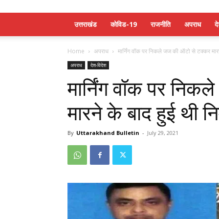
उत्तराखंड
कोविड-19
राजनीति
अपराध
द
Home
अपराध
मार्निंग वॉक पर निकले जज की ऑटो से टक्कर मारने
अपराध
देश-विदेश
मार्निंग वॉक पर निक
मारने के बाद हुई थी निर
By
Uttarakhand Bulletin
-
July 29, 2021