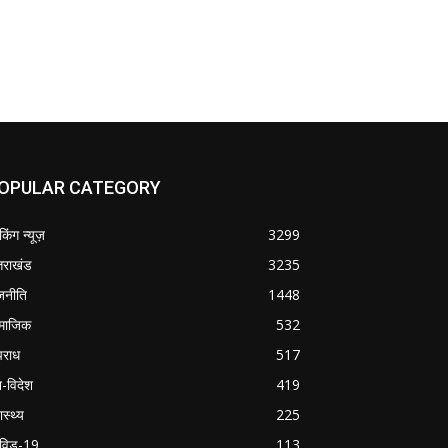
OPULAR CATEGORY
ेकिंग न्यूज़
3299
्तराखंड
3235
जनीति
1448
माजिक
532
राध
517
श-विदेश
419
ास्थ्य
225
विड-19
113