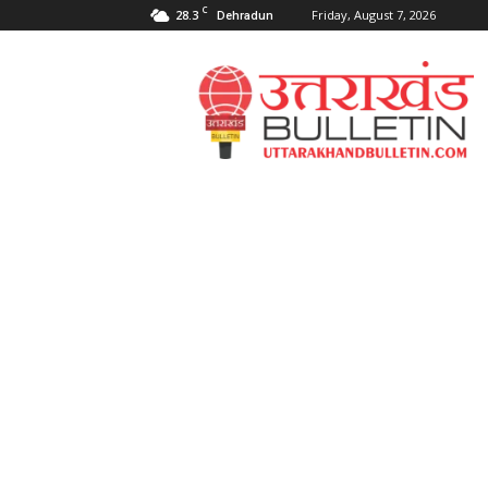
C
28.3
Friday, August 7, 2026
Dehradun
Uttarakahnd
Bulletin