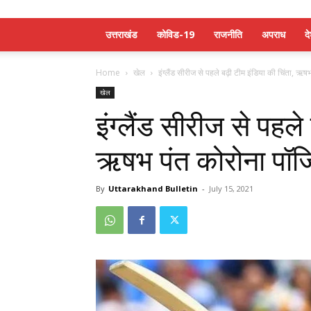
उत्तराखंड
कोविड-19
राजनीति
अपराध
द
Home
खेल
इंग्लैंड सीरीज से पहले बढ़ी टीम इंडिया की चिंता, ऋष
खेल
इंग्लैंड सीरीज से पहले
ऋषभ पंत कोरोना पॉज
By
Uttarakhand Bulletin
-
July 15, 2021