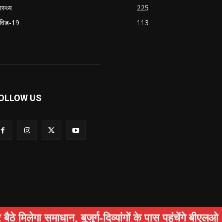
ास्थ्य
225
विड-19
113
OLLOW US
 समाधान, बुजुर्ग-दिव्यांगों के पास पहुंचेंगे बीएलओ
षा
अपराध
स्वास्थ्य
सामाजिक
पर्यटन
Privacy Policy