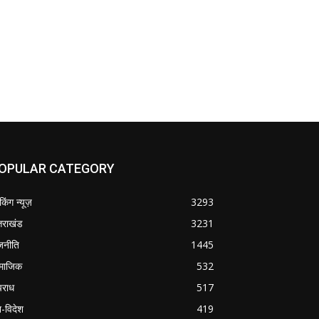
OPULAR CATEGORY
ेकिंग न्यूज़
3293
्तराखंड
3231
जनीति
1445
माजिक
532
राध
517
श-विदेश
419