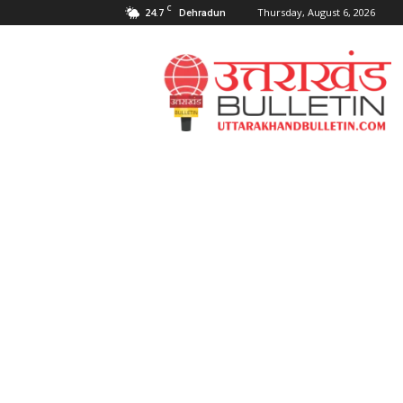
C
24.7
Thursday, August 6, 2026
Dehradun
Uttarakahnd
Bulletin