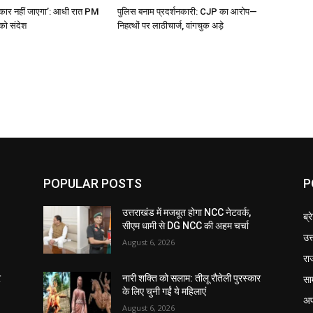
ेकार नहीं जाएगा’: आधी रात PM
पुलिस बनाम प्रदर्शनकारी: CJP का आरोप—
 को संदेश
निहत्थों पर लाठीचार्ज, वांगचुक अड़े
POPULAR POSTS
P
उत्तराखंड में मजबूत होगा NCC नेटवर्क,
ब्र
सीएम धामी से DG NCC की अहम चर्चा
उत
August 6, 2026
रा
सा
र
नारी शक्ति को सलाम: तीलू रौतेली पुरस्कार
के लिए चुनी गईं ये महिलाएं
अप
August 6, 2026