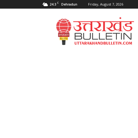
C
24.3
Friday, August 7, 2026
Dehradun
Uttarakahnd
Bulletin