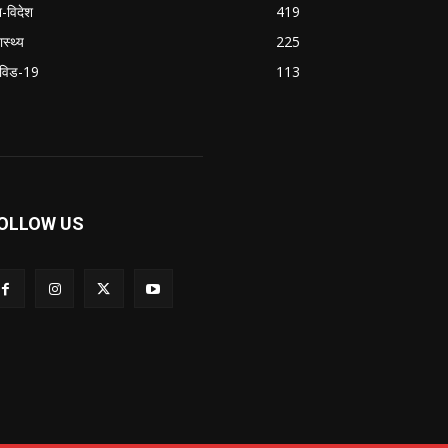
श-विदेश
419
ास्थ्य
225
विड-19
113
OLLOW US