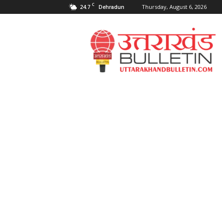
C
24.7
Thursday, August 6, 2026
Dehradun
Uttarakahnd
Bulletin