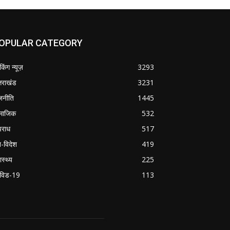
OPULAR CATEGORY
ेकिंग न्यूज़
3293
्तराखंड
3231
जनीति
1445
माजिक
532
राध
517
श-विदेश
419
ास्थ्य
225
विड-19
113