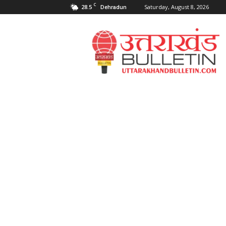
C
28.5
Saturday, August 8, 2026
Dehradun
Uttarakahnd
Bulletin