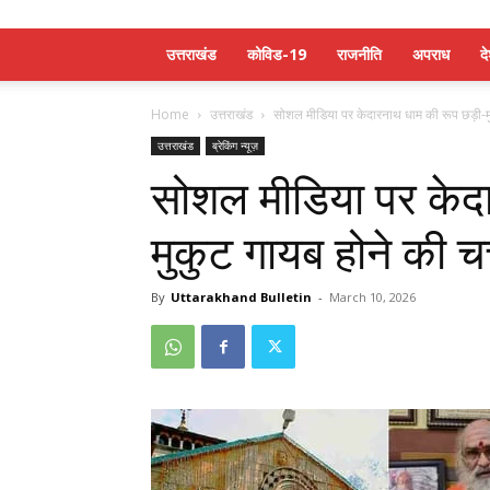
उत्तराखंड
कोविड-19
राजनीति
अपराध
द
Home
उत्तराखंड
सोशल मीडिया पर केदारनाथ धाम की रूप छड़ी-मुक
उत्तराखंड
ब्रेकिंग न्यूज़
सोशल मीडिया पर केदा
मुकुट गायब होने की चर
By
Uttarakhand Bulletin
-
March 10, 2026