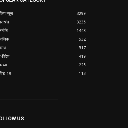
ेकिंग न्यूज़
3299
्तराखंड
3235
जनीति
1448
माजिक
532
राध
517
श-विदेश
419
ास्थ्य
225
विड-19
113
OLLOW US