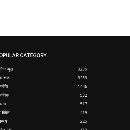
OPULAR CATEGORY
ेकिंग न्यूज़
3296
्तराखंड
3233
जनीति
1446
माजिक
532
राध
517
श-विदेश
419
ास्थ्य
225
विड-19
113