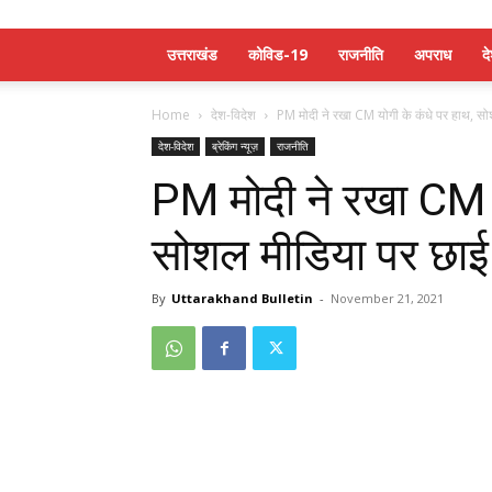
उत्तराखंड
कोविड-19
राजनीति
अपराध
द
Home
देश-विदेश
PM मोदी ने रखा CM योगी के कंधे पर हाथ, सो
देश-विदेश
ब्रेकिंग न्यूज़
राजनीति
PM मोदी ने रखा CM य
सोशल मीडिया पर छाई
By
Uttarakhand Bulletin
-
November 21, 2021