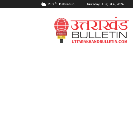
C
23.2
Thursday, August 6, 2026
Dehradun
Uttarakahnd
Bulletin