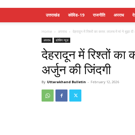
उत्तराखंड
कोविड-19
राजनीति
अपराध
द
Home
अपराध
देहरादून में रिश्तों का कत्ल: लालच में मां ने बुझा दी 
अपराध
ब्रेकिंग न्यूज़
देहरादून में रिश्तों का 
अर्जुन की जिंदगी
By
Uttarakhand Bulletin
-
February 12, 2026