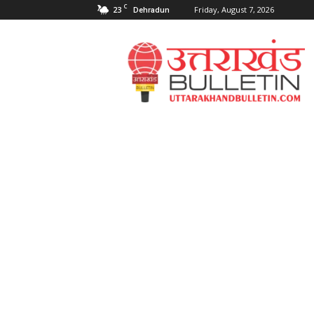
C
23
Friday, August 7, 2026
Dehradun
Uttarakahnd
Bulletin