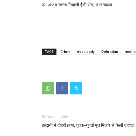
डा. अजय खन्ना निवासी ईसी रोड, डालनवाला
TAGS
Crime
dead body
Dehradun
mothe
Previous article
हल्द्वानी में दोहरी हत्या, युवक-युवती मृत मिलने से फैली दहशत