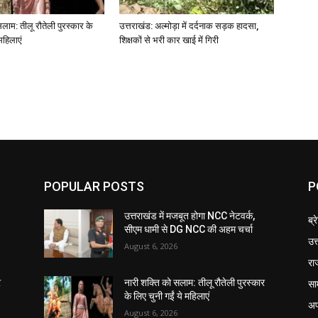
लाम: तीलू रौतेली पुरस्कार के
उत्तराखंड: अल्मोड़ा में दर्दनाक सड़क हादसा,
महिलाएं
शिक्षकों से भरी कार खाई में गिरी
POPULAR POSTS
P
उत्तराखंड में मजबूत होगा NCC नेटवर्क,
ब्र
सीएम धामी से DG NCC की अहम चर्चा
उत
August 6, 2026
रा
सा
र
नारी शक्ति को सलाम: तीलू रौतेली पुरस्कार
के लिए चुनी गईं ये महिलाएं
अप
August 6, 2026