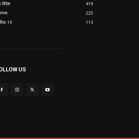
श-विदेश
419
ास्थ्य
225
विड-19
113
OLLOW US