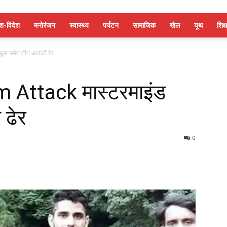
ेश-विदेश
मनोरंजन
स्वास्थ्य
पर्यटन
सामाजिक
खेल
यूथ
शिक्ष
ूसा समेत तीन आतंकी ढेर
 Attack मास्टरमाइंड
 ढेर
0