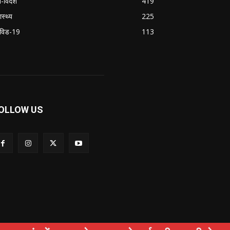
श-विदेश
419
ास्थ्य
225
विड-19
113
OLLOW US