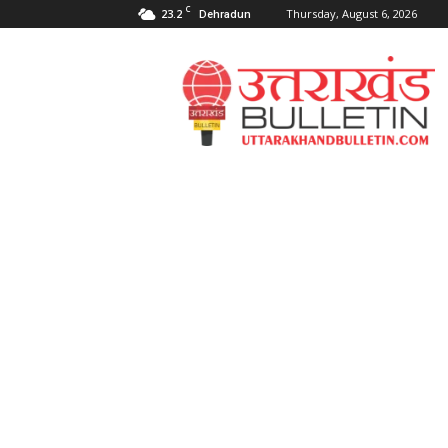
C
23.2
Thursday, August 6, 2026
Dehradun
Uttarakahnd
Bulletin