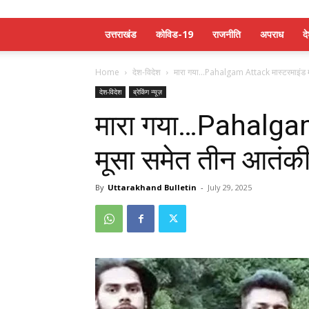
उत्तराखंड
कोविड-19
राजनीति
अपराध
द
Home
देश-विदेश
मारा गया…Pahalgam Attack मास्टरमाइंड म
देश-विदेश
ब्रेकिंग न्यूज़
मारा गया…Pahalgam
मूसा समेत तीन आतंकी
By
Uttarakhand Bulletin
-
July 29, 2025