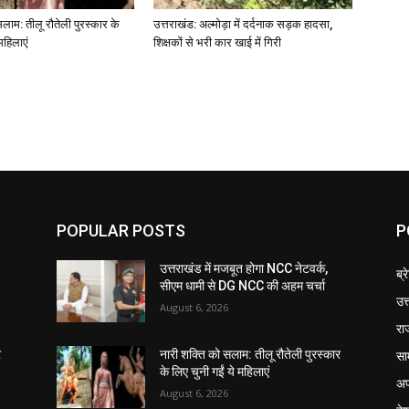
लाम: तीलू रौतेली पुरस्कार के
उत्तराखंड: अल्मोड़ा में दर्दनाक सड़क हादसा,
महिलाएं
शिक्षकों से भरी कार खाई में गिरी
POPULAR POSTS
P
उत्तराखंड में मजबूत होगा NCC नेटवर्क,
ब्र
सीएम धामी से DG NCC की अहम चर्चा
उत
August 6, 2026
रा
सा
र
नारी शक्ति को सलाम: तीलू रौतेली पुरस्कार
के लिए चुनी गईं ये महिलाएं
अप
August 6, 2026