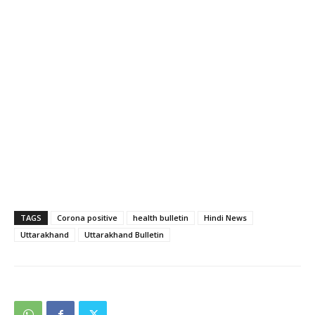
TAGS
Corona positive
health bulletin
Hindi News
Uttarakhand
Uttarakhand Bulletin