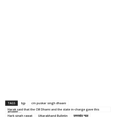
TAGS
bjp
cm puskar singh dhaani
Harak said that the CM Dhami and the state in-charge gave this
answer....
Hark singh rawat
Uttarakhand Bulletin
उत्तराखंड न्यूज़