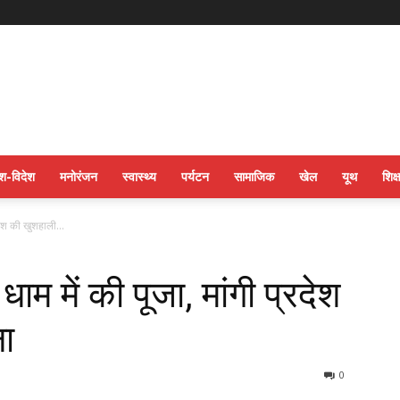
ेश-विदेश
मनोरंजन
स्वास्थ्य
पर्यटन
सामाजिक
खेल
यूथ
शिक्ष
देश की खुशहाली...
म में की पूजा, मांगी प्रदेश
ा
0