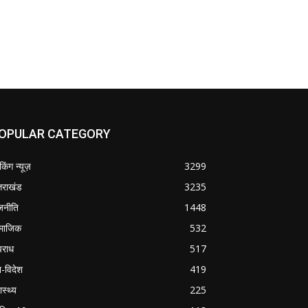
OPULAR CATEGORY
ेकिंग न्यूज़
3299
्तराखंड
3235
जनीति
1448
माजिक
532
राध
517
श-विदेश
419
ास्थ्य
225