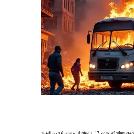
सऊदी अरब में आज यानी सोमवार, 17 नवंबर को भीषण सड़क ह