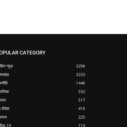
OPULAR CATEGORY
ेकिंग न्यूज़
3296
्तराखंड
3233
जनीति
1446
माजिक
532
राध
517
श-विदेश
419
ास्थ्य
225
विड-19
113