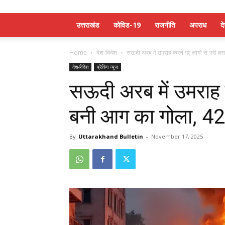
उत्तराखंड
कोविड-19
राजनीति
अपराध
द
Home
देश-विदेश
सऊदी अरब में उमराह करने गए लोगों से भरी ब
देश-विदेश
ब्रेकिंग न्यूज़
सऊदी अरब में उमराह 
बनी आग का गोला, 42 
By
Uttarakhand Bulletin
-
November 17, 2025