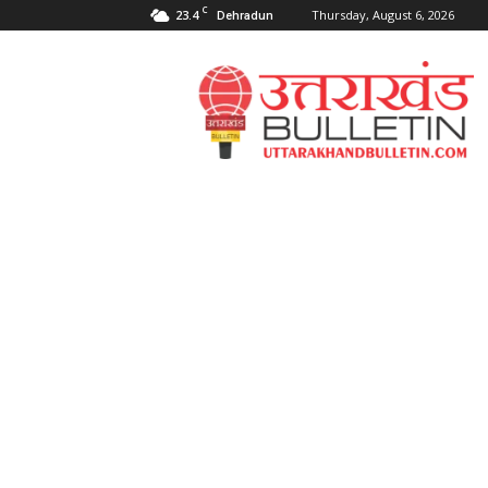
C
23.4
Thursday, August 6, 2026
Dehradun
Uttarakahnd
Bulletin